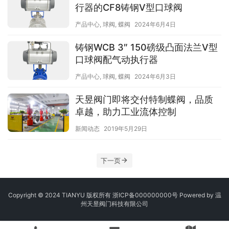
行器的CF8铸钢V型口球阀
产品中心
,
球阀
,
蝶阀
2024年6月4日
铸钢WCB 3″ 150磅级凸面法兰V型
口球阀配气动执行器
产品中心
,
球阀
,
蝶阀
2024年6月3日
天昱阀门即将交付特制蝶阀，品质
卓越，助力工业流体控制
新闻动态
2019年5月29日
下一页
Copyright © 2024 TIANYU 版权所有 浙ICP备000000000号 Powered by
温
州天昱阀门科技有限公司